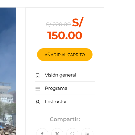
S/
S/ 220.00
150.00
AÑADIR AL CARRITO
Visión general
Programa
Instructor
Compartir: