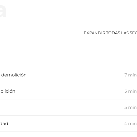
a
EXPANDIR TODAS LAS SE
e demolición
7 min
olición
5 min
5 min
idad
4 min