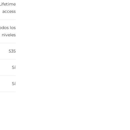
Lifetime
access
odos los
niveles
535
Sí
Sí