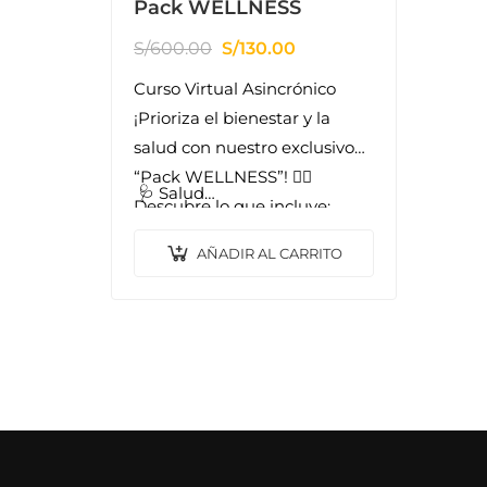
Pack WELLNESS
S/
600.00
S/
130.00
Curso Virtual Asincrónico
¡Prioriza el bienestar y la
salud con nuestro exclusivo
“Pack WELLNESS”! 🤸‍♀️
🩺 Salud…
Descubre lo que incluye:
AÑADIR AL CARRITO