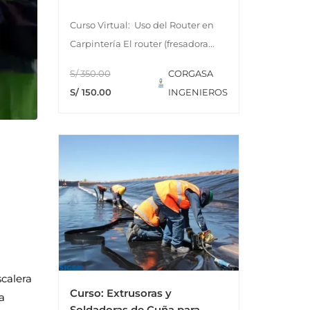
Curso Virtual: Uso del Router en
Carpintería El router (fresadora...
S/ 350.00
CORGASA
S/ 150.00
INGENIEROS
scalera
Curso: Extrusoras y
a
Soldadoras de Cuña para