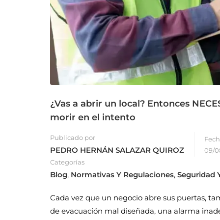
¿Vas a abrir un local? Entonces NECES
morir en el intento
Publicado por
Fech
PEDRO HERNÁN SALAZAR QUIROZ
09/0
Categorías
Blog
,
Normativas Y Regulaciones
,
Seguridad Y
Cada vez que un negocio abre sus puertas, tamb
de evacuación mal diseñada, una alarma inade