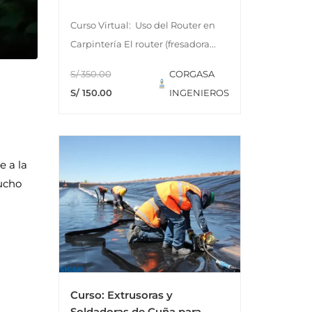
Curso Virtual: Uso del Router en
Carpintería El router (fresadora...
S/ 350.00
CORGASA
S/ 150.00
INGENIEROS
e a la
mucho
Curso: Extrusoras y
Soldadoras de Cuña para