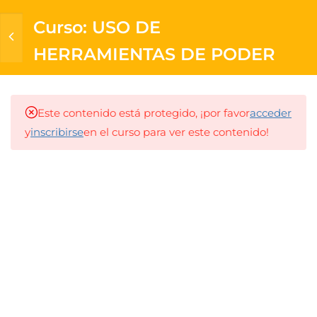
Curso: USO DE
HERRAMIENTAS DE PODER
12
Curso: USO DE
HERRAMIENTAS DE
PODER
Este contenido está protegido, ¡por favor
acceder
y
inscribirse
en el curso para ver este contenido!
1.- Propósito y definiciones de
las herramientas de poder
7 minutos
2.- Responsabilidades y
seguridad general
6 minutos
3.- Definición de herramientas