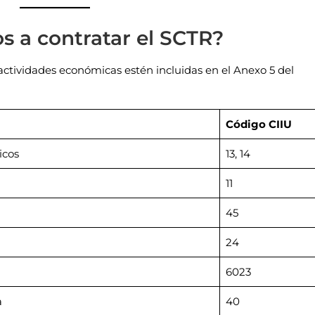
s a contratar el SCTR?
ctividades económicas estén incluidas en el Anexo 5 del
Código CIIU
icos
13, 14
11
45
24
6023
a
40