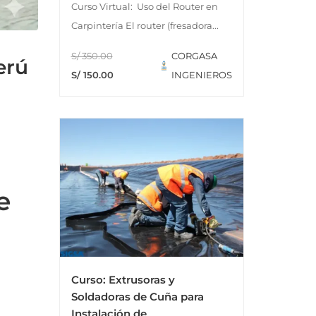
Curso Virtual: Uso del Router en
Carpintería El router (fresadora...
S/ 350.00
CORGASA
erú
S/ 150.00
INGENIEROS
e
Curso: Extrusoras y
Soldadoras de Cuña para
Instalación de