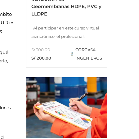
Geomembranas HDPE, PVC y
LLDPE
mbito
LUD es
Al participar en este curso virtual
:
asincrónico, el profesional...
S/ 300.00
CORGASA
 qué
S/ 200.00
INGENIEROS
rlo,
dores
ad