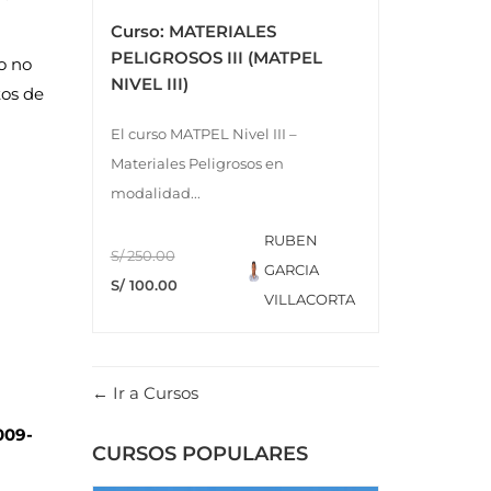
Curso: MATERIALES
PELIGROSOS III (MATPEL
o no
NIVEL III)
tos de
El curso MATPEL Nivel III –
Materiales Peligrosos en
modalidad...
RUBEN
S/ 250.00
GARCIA
S/ 100.00
VILLACORTA
Ir a Cursos
009-
CURSOS POPULARES